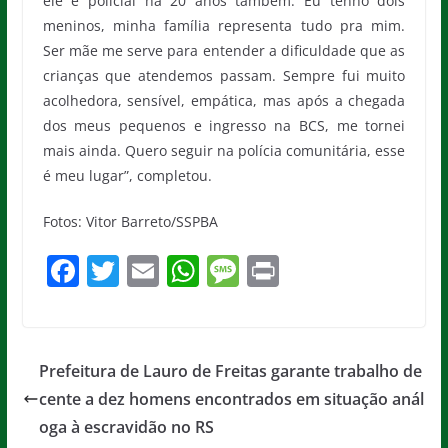
ele é policial há 20 anos também. Eu tenho dois
meninos, minha família representa tudo pra mim.
Ser mãe me serve para entender a dificuldade que as
crianças que atendemos passam. Sempre fui muito
acolhedora, sensível, empática, mas após a chegada
dos meus pequenos e ingresso na BCS, me tornei
mais ainda. Quero seguir na polícia comunitária, esse
é meu lugar”, completou.
Fotos: Vitor Barreto/SSPBA
F
T
E
W
M
Pr
a
w
m
h
e
in
c
itt
ai
at
ss
t
e
er
l
s
a
Prefeitura de Lauro de Freitas garante trabalho de
b
A
g
cente a dez homens encontrados em situação anál
o
p
e
oga à escravidão no RS