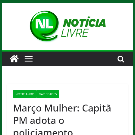
Pular
para
o
conteúdo
NOTICIANDO
VARIEDADES
Março Mulher: Capitã
PM adota o
policiamento