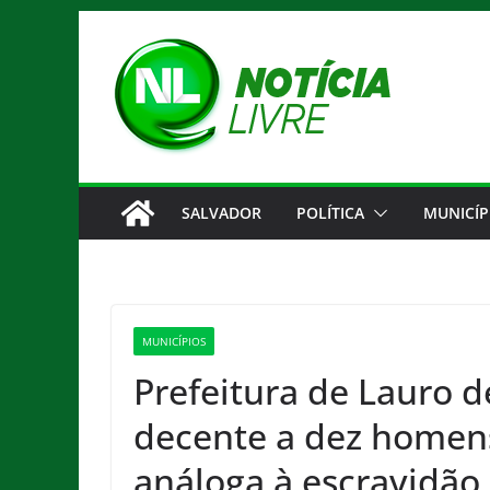
Pular
para
o
conteúdo
SALVADOR
POLÍTICA
MUNICÍP
MUNICÍPIOS
Prefeitura de Lauro d
decente a dez homen
análoga à escravidão