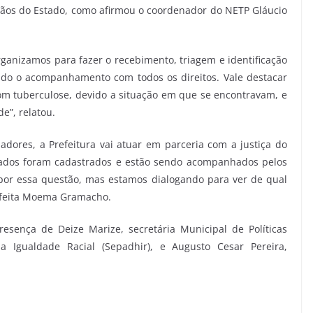
gãos do Estado, como afirmou o coordenador do NETP Gláucio
ganizamos para fazer o recebimento, triagem e identificação
ndo o acompanhamento com todos os direitos. Vale destacar
om tuberculose, devido a situação em que se encontravam, e
e”, relatou.
dores, a Prefeitura vai atuar em parceria com a justiça do
sgatados foram cadastrados e estão sendo acompanhados pelos
por essa questão, mas estamos dialogando para ver de qual
efeita Moema Gramacho.
esença de Deize Marize, secretária Municipal de Políticas
a Igualdade Racial (Sepadhir), e Augusto Cesar Pereira,