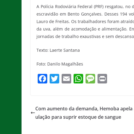
A Polícia Rodoviária Federal (PRF) resgatou, no
escravidão em Bento Gonçalves. Desses 194 vo
Lauro de Freitas. Os trabalhadores foram atraíd
da uva, além de acomodação e alimentação. En
jornadas de trabalho exaustivas e sem descanso
Texto: Laerte Santana
Foto: Danilo Magalhães
F
T
E
W
M
Pr
a
w
m
h
e
in
c
itt
ai
at
ss
t
e
er
l
s
a
Com aumento da demanda, Hemoba apela 
b
A
g
ulação para suprir estoque de sangue
o
p
e