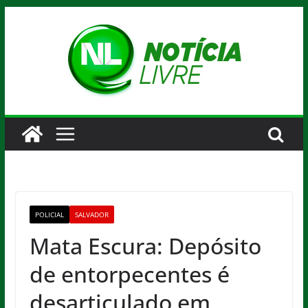
Pular
para
o
conteúdo
POLICIAL
SALVADOR
Mata Escura: Depósito
de entorpecentes é
desarticulado em