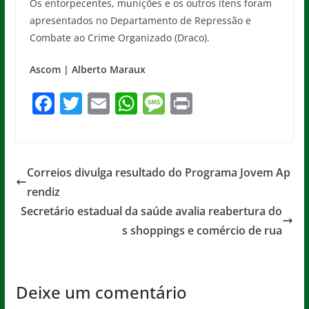
Os entorpecentes, munições e os outros itens foram
apresentados no Departamento de Repressão e
Combate ao Crime Organizado (Draco).
Ascom | Alberto Maraux
F
T
E
W
M
Pr
a
w
m
h
e
in
c
itt
ai
at
ss
t
e
er
l
s
a
Correios divulga resultado do Programa Jovem Ap
b
A
g
rendiz
o
p
e
Secretário estadual da saúde avalia reabertura do
o
p
s shoppings e comércio de rua
k
Deixe um comentário