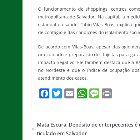
O funcionamento de shoppings, centros comer
metropolitana de Salvador. Na capital, a medid
estadual da saúde, Fábio Vilas-Boas, explica qu
de contágio e das condições do isolamento socia
De acordo com Vilas-Boas, apesar das aglomer
um cuidado e preparação dos lojistas para gara
impacto negativo. Ele também destaca que a Ba
no Nordeste e que o índice de ocupação dos 
atendimento dos casos.
F
T
E
W
M
Pr
a
w
m
h
e
in
c
itt
ai
at
ss
t
e
er
l
s
a
Mata Escura: Depósito de entorpecentes é 
b
A
g
ticulado em Salvador