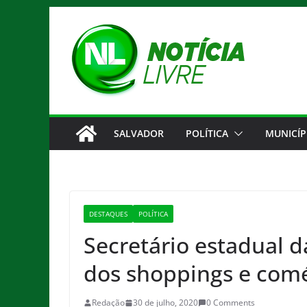
Pular
para
o
conteúdo
SALVADOR
POLÍTICA
MUNICÍP
DESTAQUES
POLÍTICA
Secretário estadual d
dos shoppings e comé
Redação
30 de julho, 2020
0 Comments