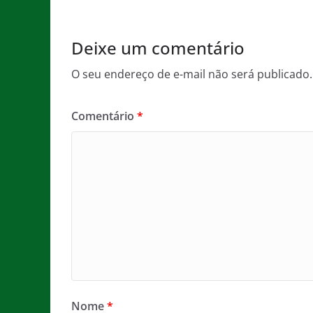
o
p
e
o
p
Deixe um comentário
k
O seu endereço de e-mail não será publicado.
Comentário
*
Nome
*