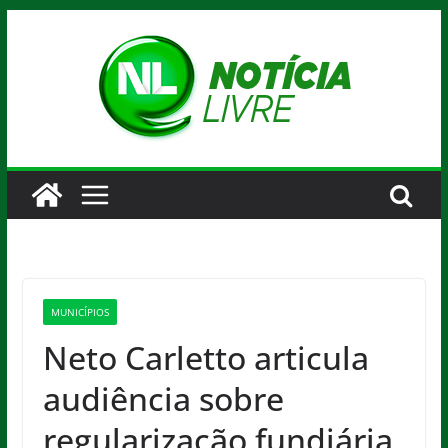
Pular
para
o
conteúdo
MUNICÍPIOS
Neto Carletto articula
audiência sobre
regularização fundiária