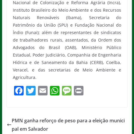
Nacional de Colonização e Reforma Agrária (Incra),
Instituto Brasileiro do Meio Ambiente e dos Recursos
Naturais Renováveis (Ibama), Secretaria do
Patrimônio da União (SPU) e Fundação Nacional do
Índio (Funai); além de representantes de sindicatos
de trabalhadores rurais, assentados, da Ordem dos
Advogados do Brasil (OAB), Ministério Público
Estadual, Poder Judiciário, Companhia de Engenharia
Hídrica e de Saneamento da Bahia (CERB), Coelba,
Veracel, e das secretarias de Meio Ambiente e
Agricultura.
F
T
E
W
M
Pr
a
w
m
h
e
in
c
itt
ai
at
ss
t
e
er
l
s
a
PMN ganha reforço de peso para a eleição munici
b
A
g
pal em Salvador