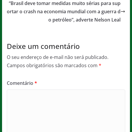
o
p
e
“Brasil deve tomar medidas muito sérias para sup
o
p
ortar o crash na economia mundial com a guerra d
o petróleo”, adverte Nelson Leal
k
Deixe um comentário
O seu endereço de e-mail não será publicado.
Campos obrigatórios são marcados com
*
Comentário
*