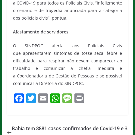
a COVID-19 para todos os Policiais Civis. “Infelizmente
o cenário é de tragédia anunciada para a categoria
dos policiais civis”, pontua.
Afastamento de servidores
O SINDPOC alerta aos Policiais Civis
que apresentarem sintomas de tosse seca, febre e
dificuldade para respirar não devem comparecer ao
trabalho e comunicar a chefia imediata e
a Coordenadoria de Gestão de Pessoas e se possível
comunicar a Diretoria do SINDPOC.
F
T
E
W
M
Pr
a
w
m
h
e
in
c
itt
ai
at
ss
t
e
er
l
s
a
Bahia tem 8881 casos confirmados de Covid-19 e 3