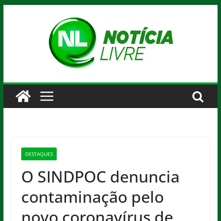
Pular
para
o
conteúdo
DESTAQUES
O SINDPOC denuncia
contaminação pelo
novo coronavírus de