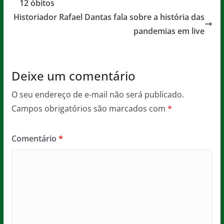
b
A
g
12 óbitos​
o
p
e
Historiador Rafael Dantas fala sobre a história das
o
p
pandemias em live
k
Deixe um comentário
O seu endereço de e-mail não será publicado.
Campos obrigatórios são marcados com
*
Comentário
*