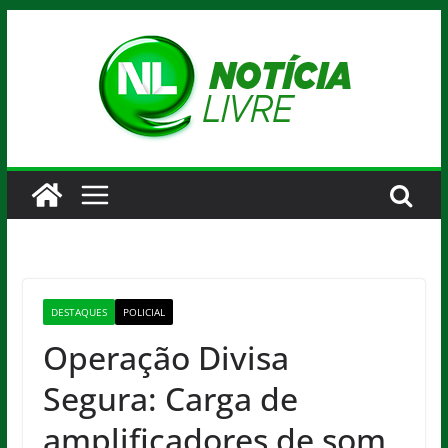
Pular
para
o
conteúdo
DESTAQUES
POLICIAL
Operação Divisa
Segura: Carga de
amplificadores de som