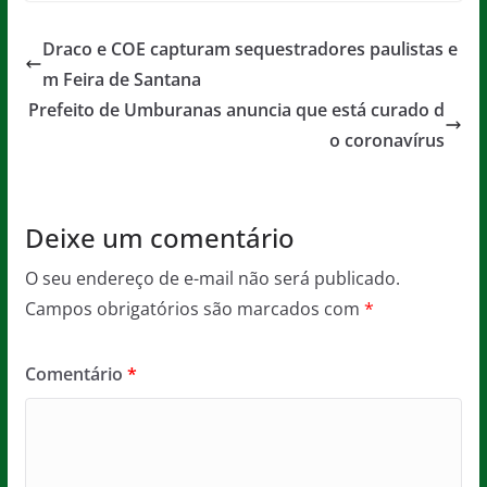
c
itt
ai
at
ss
t
e
er
l
s
a
Draco e COE capturam sequestradores paulistas e
b
A
g
m Feira de Santana
o
p
e
Prefeito de Umburanas anuncia que está curado d
o
p
o coronavírus
k
Deixe um comentário
O seu endereço de e-mail não será publicado.
Campos obrigatórios são marcados com
*
Comentário
*