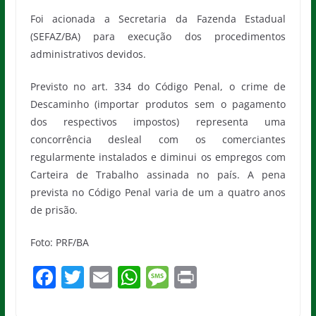
Foi acionada a Secretaria da Fazenda Estadual
(SEFAZ/BA) para execução dos procedimentos
administrativos devidos.
Previsto no art. 334 do Código Penal, o crime de
Descaminho (importar produtos sem o pagamento
dos respectivos impostos) representa uma
concorrência desleal com os comerciantes
regularmente instalados e diminui os empregos com
Carteira de Trabalho assinada no país. A pena
prevista no Código Penal varia de um a quatro anos
de prisão.
Foto: PRF/BA
F
T
E
W
M
Pr
a
w
m
h
e
in