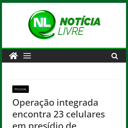
Pular
para
o
conteúdo
POLICIAL
Operação integrada
encontra 23 celulares
em presídio de