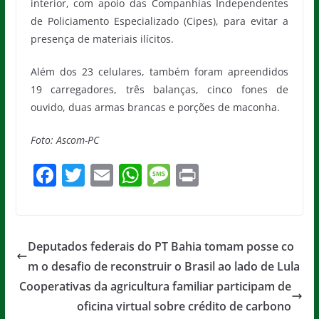
interior, com apoio das Companhias Independentes
de Policiamento Especializado (Cipes), para evitar a
presença de materiais ilícitos.
Além dos 23 celulares, também foram apreendidos
19 carregadores, três balanças, cinco fones de
ouvido, duas armas brancas e porções de maconha.
Foto: Ascom-PC
F
T
E
W
M
Pr
a
w
m
h
e
in
c
itt
ai
at
ss
t
e
er
l
s
a
Deputados federais do PT Bahia tomam posse co
b
A
g
m o desafio de reconstruir o Brasil ao lado de Lula
o
p
e
Cooperativas da agricultura familiar participam de
o
p
oficina virtual sobre crédito de carbono