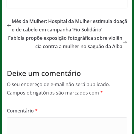
a
w
m
h
e
in
c
itt
ai
at
ss
t
e
er
l
s
a
Mês da Mulher: Hospital da Mulher estimula doaçã
b
A
g
o de cabelo em campanha ‘Fio Solidário’
o
p
e
Fabíola propõe exposição fotográfica sobre violên
o
p
cia contra a mulher no saguão da Alba
k
Deixe um comentário
O seu endereço de e-mail não será publicado.
Campos obrigatórios são marcados com
*
Comentário
*