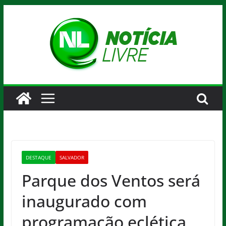
Pular
para
o
conteúdo
DESTAQUE
SALVADOR
Parque dos Ventos será
inaugurado com
programação eclética