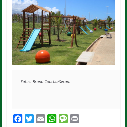
Fotos: Bruno Concha/Secom
F
T
E
W
M
Pr