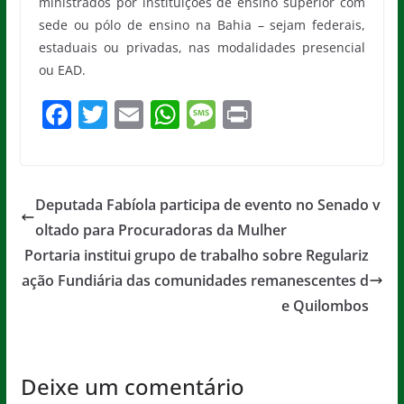
ministrados por instituições de ensino superior com
sede ou pólo de ensino na Bahia – sejam federais,
estaduais ou privadas, nas modalidades presencial
ou EAD.
F
T
E
W
M
Pr
a
w
m
h
e
in
c
itt
ai
at
ss
t
e
er
l
s
a
Deputada Fabíola participa de evento no Senado v
b
A
g
oltado para Procuradoras da Mulher
o
p
e
Portaria institui grupo de trabalho sobre Regulariz
o
p
ação Fundiária das comunidades remanescentes d
e Quilombos
k
Deixe um comentário