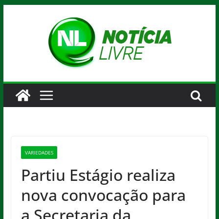
Pular
para
o
conteúdo
VARIEDADES
Partiu Estágio realiza
nova convocação para
a Secretaria da