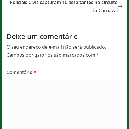
o
p
e
Policiais Civis capturam 10 assaltantes no circuito
o
p
do Carnaval
k
Deixe um comentário
O seu endereço de e-mail não será publicado.
Campos obrigatórios são marcados com
*
Comentário
*