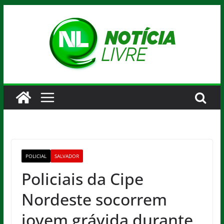
Pular
para
o
conteúdo
POLICIAL
SALVADOR
Policiais da Cipe
Nordeste socorrem
jovem grávida durante