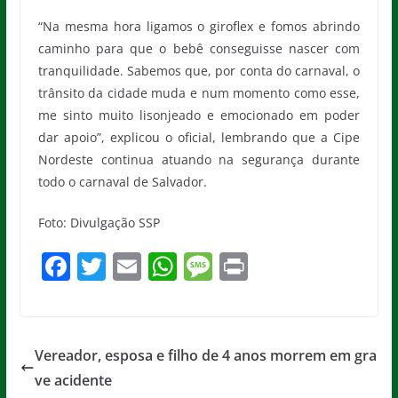
“Na mesma hora ligamos o giroflex e fomos abrindo
caminho para que o bebê conseguisse nascer com
tranquilidade. Sabemos que, por conta do carnaval, o
trânsito da cidade muda e num momento como esse,
me sinto muito lisonjeado e emocionado em poder
dar apoio”, explicou o oficial, lembrando que a Cipe
Nordeste continua atuando na segurança durante
todo o carnaval de Salvador.
Foto: Divulgação SSP
F
T
E
W
M
Pr
a
w
m
h
e
in
c
itt
ai
at
ss
t
e
er
l
s
a
Vereador, esposa e filho de 4 anos morrem em gra
b
A
g
ve acidente