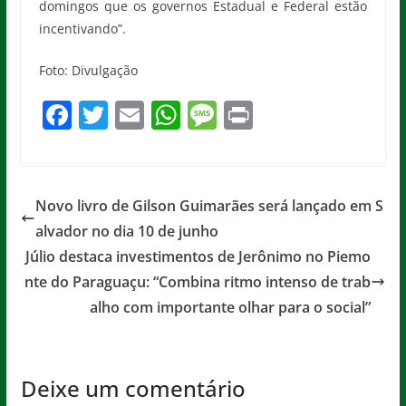
domingos que os governos Estadual e Federal estão
incentivando”.
Foto: Divulgação
F
T
E
W
M
Pr
a
w
m
h
e
in
c
itt
ai
at
ss
t
e
er
l
s
a
Novo livro de Gilson Guimarães será lançado em S
b
A
g
alvador no dia 10 de junho
o
p
e
Júlio destaca investimentos de Jerônimo no Piemo
o
p
nte do Paraguaçu: “Combina ritmo intenso de trab
alho com importante olhar para o social”
k
Deixe um comentário