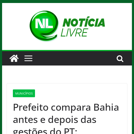
Pular
para
o
conteúdo
MUNICÍPIOS
Prefeito compara Bahia
antes e depois das
gestões do PT: