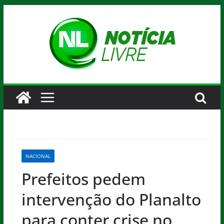
Pular
para
o
conteúdo
NACIONAL
Prefeitos pedem
intervenção do Planalto
para conter crise no