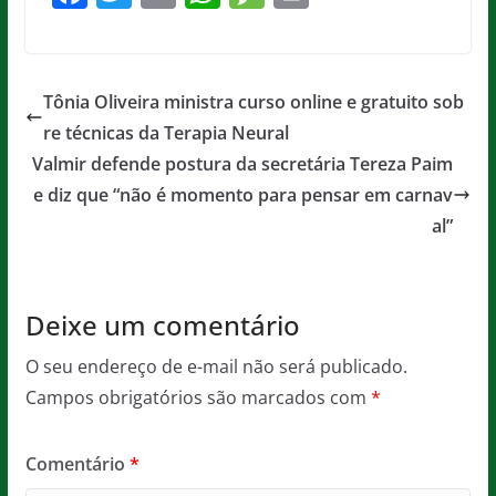
a
w
m
h
e
in
c
itt
ai
at
ss
t
e
er
l
s
a
Tônia Oliveira ministra curso online e gratuito sob
b
A
g
re técnicas da Terapia Neural
o
p
e
Valmir defende postura da secretária Tereza Paim
o
p
e diz que “não é momento para pensar em carnav
al”
k
Deixe um comentário
O seu endereço de e-mail não será publicado.
Campos obrigatórios são marcados com
*
Comentário
*