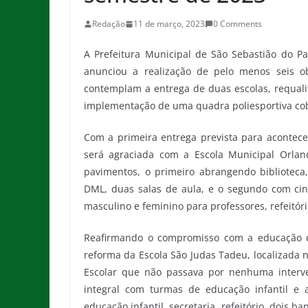
Redação
11 de março, 2023
0 Comments
A Prefeitura Municipal de São Sebastião do Pa
anunciou a realização de pelo menos seis o
contemplam a entrega de duas escolas, requalif
implementação de uma quadra poliesportiva cob
Com a primeira entrega prevista para acontecer
será agraciada com a Escola Municipal Orla
pavimentos, o primeiro abrangendo biblioteca, 
DML, duas salas de aula, e o segundo com cinc
masculino e feminino para professores, refeitóri
Reafirmando o compromisso com a educação d
reforma da Escola São Judas Tadeu, localizada 
Escolar que não passava por nenhuma interv
integral com turmas de educação infantil e 
educação infantil, secretaria, refeitório, dois b