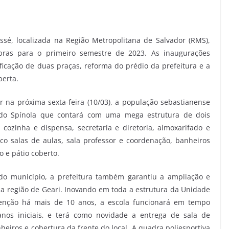
ssé, localizada na Região Metropolitana de Salvador (RMS),
bras para o primeiro semestre de 2023. As inaugurações
icação de duas praças, reforma do prédio da prefeitura e a
erta.
 na próxima sexta-feira (10/03), a população sebastianense
ndo Spínola que contará com uma mega estrutura de dois
cozinha e dispensa, secretaria e diretoria, almoxarifado e
o salas de aulas, sala professor e coordenação, banheiros
o e pátio coberto.
o município, a prefeitura também garantiu a ampliação e
na região de Geari. Inovando em toda a estrutura da Unidade
enção há mais de 10 anos, a escola funcionará em tempo
anos iniciais, e terá como novidade a entrega de sala de
anheiros e cobertura da frente do local. A quadra poliesportiva