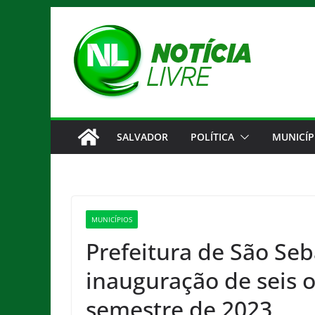
Pular
para
o
conteúdo
SALVADOR
POLÍTICA
MUNICÍP
MUNICÍPIOS
Prefeitura de São Se
inauguração de seis o
semestre de 2023