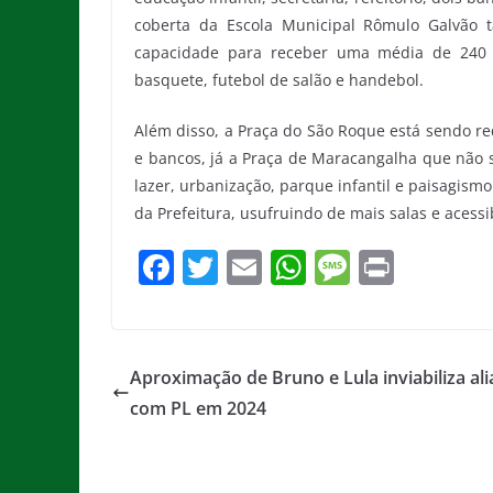
coberta da Escola Municipal Rômulo Galvão 
capacidade para receber uma média de 240 p
basquete, futebol de salão e handebol.
Além disso, a Praça do São Roque está sendo re
e bancos, já a Praça de Maracangalha que não
lazer, urbanização, parque infantil e paisagis
da Prefeitura, usufruindo de mais salas e acess
F
T
E
W
M
Pr
a
w
m
h
e
in
c
itt
ai
at
ss
t
e
er
l
s
a
Aproximação de Bruno e Lula inviabiliza al
b
A
g
com PL em 2024
o
p
e
o
p