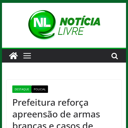
Pular
para
o
conteúdo
DESTAQUE
POLICIAL
Prefeitura reforça
apreensão de armas
brancas e casos de