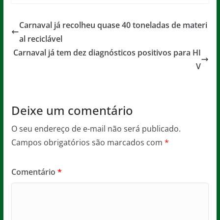
c
itt
ai
at
ss
t
e
er
l
s
a
Carnaval já recolheu quase 40 toneladas de materi
b
A
g
al reciclável
o
p
e
Carnaval já tem dez diagnósticos positivos para HI
o
p
V
k
Deixe um comentário
O seu endereço de e-mail não será publicado.
Campos obrigatórios são marcados com
*
Comentário
*