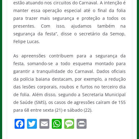
estão atuando nos circuitos do Carnaval. A intenção é
manter essa operação especial até o final da folia
para trazer mais segurança e proteção a todos os
presentes. Com isso, ajudamos também na
segurança da festa”, disse o secretário da Semop,
Felipe Lucas.
As apreensões contribuem para a segurança da
festa, somando-se a todo esquema montado para
garantir a tranquilidade do Carnaval. Dados oficiais
da polícia baiana destacam, por exemplo, a redução
das lesões corporais, roubos e furtos no terceiro dia
de folia. Além disso, segundo a Secretaria Municipal
de Saúde (SMS), os casos de agressões caíram de 155
para 68 entre sexta (21) e sábado (22).
F
T
E
W
M
Pr
a
w
m
h
e
in