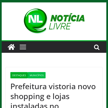
Pular
para
o
conteúdo
DESTAQUES
MUNICÍPIOS
Prefeitura vistoria novo
shopping e lojas
instaladas no