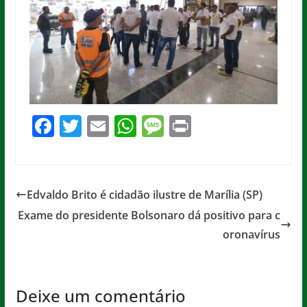
F
T
E
W
M
Pr
a
w
m
h
e
in
c
itt
ai
at
ss
t
e
er
l
s
a
Edvaldo Brito é cidadão ilustre de Marília (SP)
b
A
g
Exame do presidente Bolsonaro dá positivo para c
o
p
e
oronavírus
o
p
k
Deixe um comentário