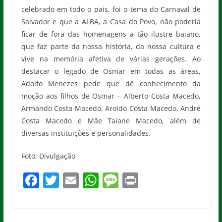
celebrado em todo o país, foi o tema do Carnaval de
Salvador e que a ALBA, a Casa do Povo, não poderia
ficar de fora das homenagens a tão ilustre baiano,
que faz parte da nossa história, da nossa cultura e
vive na memória afetiva de várias gerações. Ao
destacar o legado de Osmar em todas as áreas,
Adolfo Menezes pede que dê conhecimento da
moção aos filhos de Osmar – Alberto Costa Macedo,
Armando Costa Macedo, Aroldo Costa Macedo, André
Costa Macedo e Mãe Taiane Macedo, além de
diversas instituições e personalidades.
Foto: Divulgação
F
T
E
W
M
Pr
a
w
m
h
e
in
c
itt
ai
at
ss
t