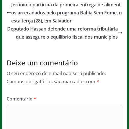
e
er
l
s
a
Jerônimo participa da primeira entrega de aliment
b
A
g
os arrecadados pelo programa Bahia Sem Fome, n
o
p
e
esta terça (28), em Salvador
o
p
Deputado Hassan defende uma reforma tributária
que assegure o equilíbrio fiscal dos municípios
k
Deixe um comentário
O seu endereço de e-mail não será publicado.
Campos obrigatórios são marcados com
*
Comentário
*