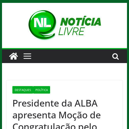
Pular
para
o
conteúdo
DESTAQUES
POLÍTICA
Presidente da ALBA
apresenta Moção de
Congratulação pelo