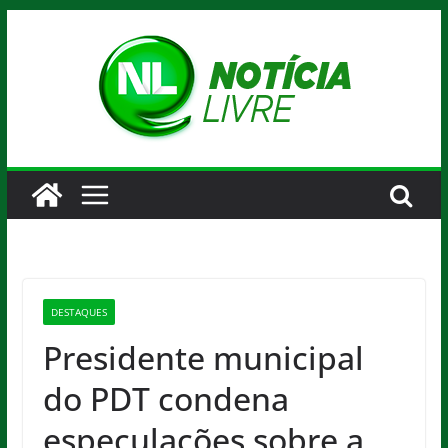
Pular
para
o
conteúdo
DESTAQUES
Presidente municipal
do PDT condena
especulações sobre a