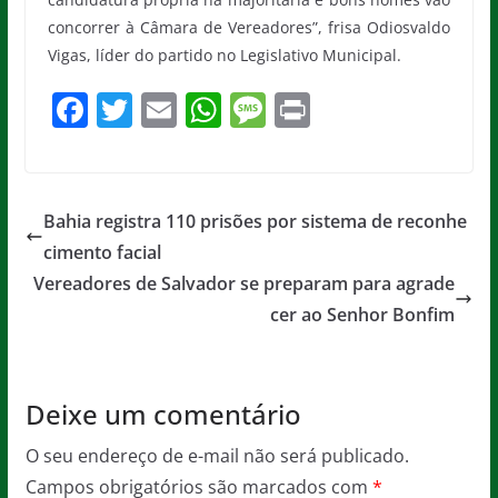
concorrer à Câmara de Vereadores”, frisa Odiosvaldo
Vigas, líder do partido no Legislativo Municipal.
F
T
E
W
M
Pr
a
w
m
h
e
in
c
itt
ai
at
ss
t
e
er
l
s
a
Bahia registra 110 prisões por sistema de reconhe
b
A
g
cimento facial
o
p
e
Vereadores de Salvador se preparam para agrade
o
p
cer ao Senhor Bonfim
k
Deixe um comentário
O seu endereço de e-mail não será publicado.
Campos obrigatórios são marcados com
*