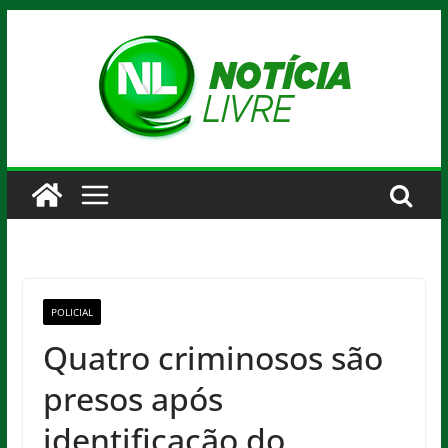
Pular
para
o
conteúdo
POLICIAL
Quatro criminosos são
presos após
identificação do