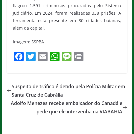
flagrou 1.591 criminosos procurados pelo Sistema
Judiciário. Em 2024, foram realizadas 338 prisões. A
ferramenta está presente em 80 cidades baianas,
além da capital.
Imagem: SSPBA
F
T
E
W
M
Pr
a
w
m
h
e
in
c
itt
ai
at
ss
t
e
er
l
s
a
Suspeito de tráfico é detido pela Polícia Militar em
b
A
g
Santa Cruz de Cabrália
o
p
e
Adolfo Menezes recebe embaixador do Canadá e
o
p
pede que ele intervenha na VIABAHIA
k