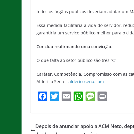
todos os órgãos públicos deveriam adotar um Ma
Essa medida facilitaria a vida do servidor, red
garantiria um serviço público melhor para o ci
Concluo reafirmando uma convicção:
O que falta ao setor público são três “C”:
Caráter. Competência. Compromisso com as cau
Alderico Sena –
aldericosena.com
F
T
E
W
M
Pr
a
w
m
h
e
in
c
itt
ai
at
ss
t
e
er
l
s
a
Depois de anunciar apoio a ACM Neto, dep