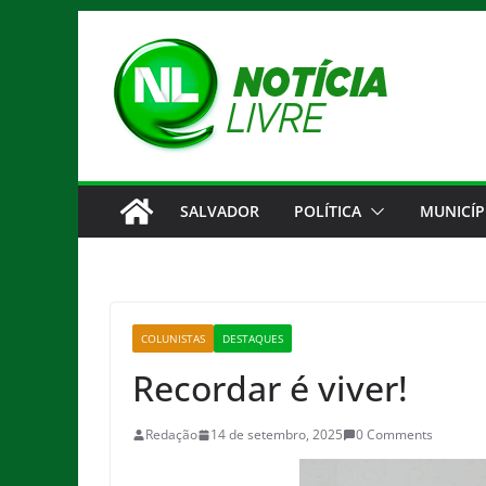
Pular
para
o
conteúdo
SALVADOR
POLÍTICA
MUNICÍP
COLUNISTAS
DESTAQUES
Recordar é viver!
Redação
14 de setembro, 2025
0 Comments