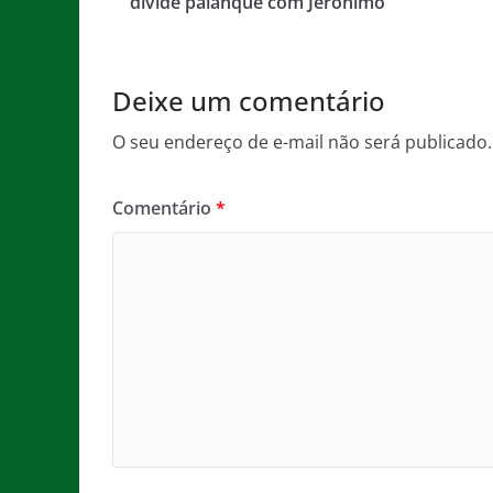
b
A
g
divide palanque com Jerônimo
o
p
e
o
p
Deixe um comentário
k
O seu endereço de e-mail não será publicado.
Comentário
*