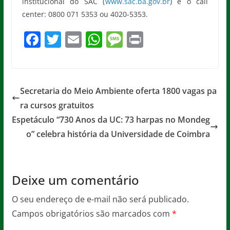
institucional do SAC (
www.sac.ba.gov.br
) e o call
center: 0800 071 5353 ou 4020-5353.
F
T
E
W
M
Pr
a
w
m
h
e
in
c
itt
ai
at
ss
t
e
er
l
s
a
Secretaria do Meio Ambiente oferta 1800 vagas pa
b
A
g
ra cursos gratuitos
o
p
e
Espetáculo “730 Anos da UC: 73 harpas no Mondeg
o
p
o” celebra história da Universidade de Coimbra
k
Deixe um comentário
O seu endereço de e-mail não será publicado.
Campos obrigatórios são marcados com
*