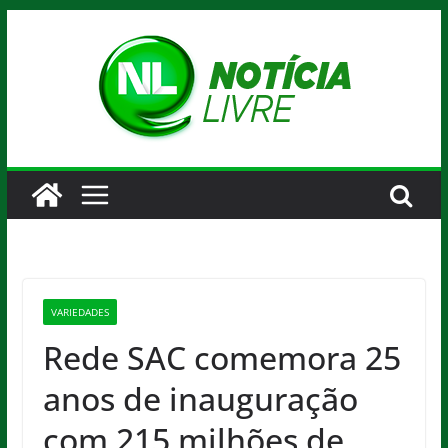
Pular
para
o
conteúdo
VARIEDADES
Rede SAC comemora 25
anos de inauguração
com 215 milhões de