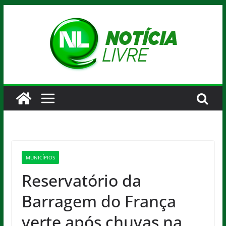
Pular
para
o
conteúdo
MUNICÍPIOS
Reservatório da
Barragem do França
verte após chuvas na