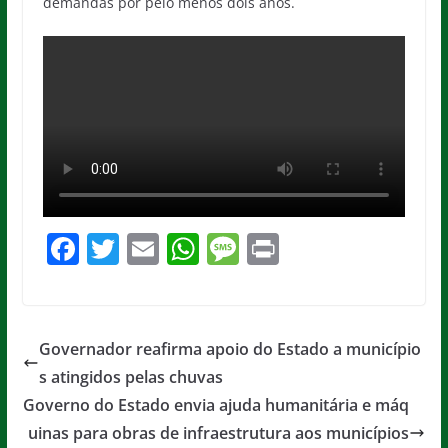
demandas por pelo menos dois anos.
F
T
E
W
M
Pr
a
w
m
h
e
in
c
itt
ai
at
ss
t
e
er
l
s
a
Governador reafirma apoio do Estado a município
b
A
g
s atingidos pelas chuvas
o
p
e
Governo do Estado envia ajuda humanitária e máq
o
p
uinas para obras de infraestrutura aos municípios