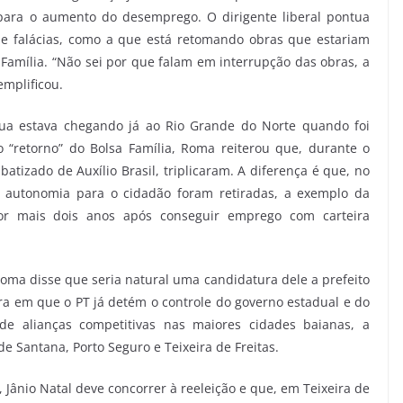
para o aumento do desemprego. O dirigente liberal pontua
de falácias, como a que está retomando obras que estariam
Família. “Não sei por que falam em interrupção das obras, a
emplificou.
ua estava chegando já ao Rio Grande do Norte quando foi
o “retorno” do Bolsa Família, Roma reiterou que, durante o
atizado de Auxílio Brasil, triplicaram. A diferença é que, no
e autonomia para o cidadão foram retiradas, a exemplo da
or mais dois anos após conseguir emprego com carteira
Roma disse que seria natural uma candidatura dele a prefeito
a em que o PT já detém o controle do governo estadual e do
 de alianças competitivas nas maiores cidades baianas, a
e Santana, Porto Seguro e Teixeira de Freitas.
 Jânio Natal deve concorrer à reeleição e que, em Teixeira de