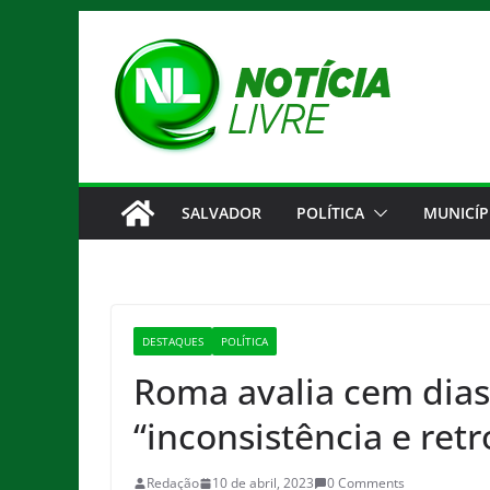
Pular
para
o
conteúdo
SALVADOR
POLÍTICA
MUNICÍP
DESTAQUES
POLÍTICA
Roma avalia cem dias
“inconsistência e ret
Redação
10 de abril, 2023
0 Comments