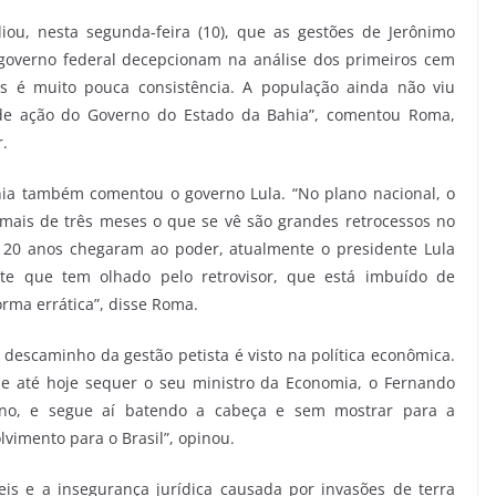
iou, nesta segunda-feira (10), que as gestões de Jerônimo
 governo federal decepcionam na análise dos primeiros cem
pois é muito pouca consistência. A população ainda não viu
de ação do Governo do Estado da Bahia”, comentou Roma,
r.
ania também comentou o governo Lula. “No plano nacional, o
mais de três meses o que se vê são grandes retrocessos no
 20 anos chegaram ao poder, atualmente o presidente Lula
e que tem olhado pelo retrovisor, que está imbuído de
orma errática”, disse Roma.
 descaminho da gestão petista é visto na política econômica.
de até hoje sequer o seu ministro da Economia, o Fernando
no, e segue aí batendo a cabeça e sem mostrar para a
vimento para o Brasil”, opinou.
s e a insegurança jurídica causada por invasões de terra