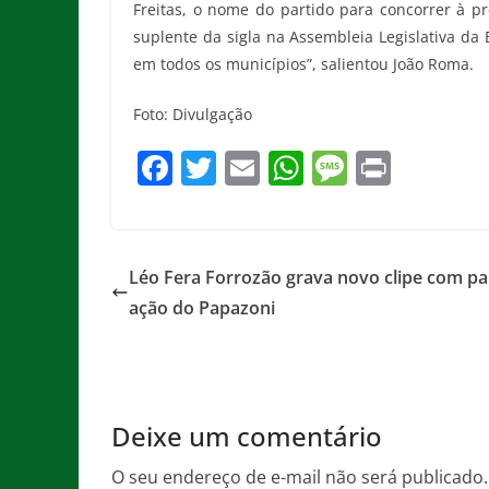
Freitas, o nome do partido para concorrer à pr
suplente da sigla na Assembleia Legislativa da
em todos os municípios”, salientou João Roma.
Foto: Divulgação
F
T
E
W
M
Pr
a
w
m
h
e
in
c
itt
ai
at
ss
t
e
er
l
s
a
Léo Fera Forrozão grava novo clipe com par
b
A
g
ação do Papazoni
o
p
e
o
p
k
Deixe um comentário
O seu endereço de e-mail não será publicado.