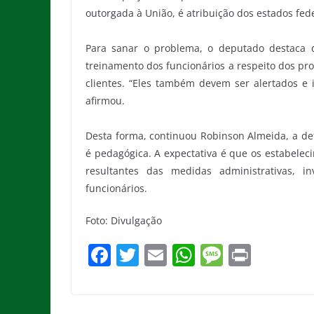
outorgada à União, é atribuição dos estados fede
Para sanar o problema, o deputado destaca 
treinamento dos funcionários a respeito dos pr
clientes. “Eles também devem ser alertados e i
afirmou.
Desta forma, continuou Robinson Almeida, a def
é pedagógica. A expectativa é que os estabele
resultantes das medidas administrativas, i
funcionários.
Foto: Divulgação
F
T
E
W
M
Pr
a
w
m
h
e
in
c
itt
ai
at
ss
t