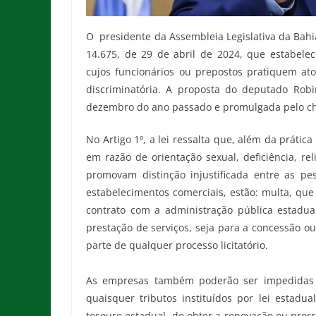
O presidente da Assembleia Legislativa da Bahi
14.675, de 29 de abril de 2024, que estabelec
cujos funcionários ou prepostos pratiquem ato
discriminatória. A proposta do deputado Rob
dezembro do ano passado e promulgada pelo chef
No Artigo 1º, a lei ressalta que, além da prática
em razão de orientação sexual, deficiência, re
promovam distinção injustificada entre as pes
estabelecimentos comerciais, estão: multa, que
contrato com a administração pública estadual
prestação de serviços, seja para a concessão o
parte de qualquer processo licitatório.
As empresas também poderão ser impedidas de
quaisquer tributos instituídos por lei estadu
tesouro estadual, de obter a renovação ou pro