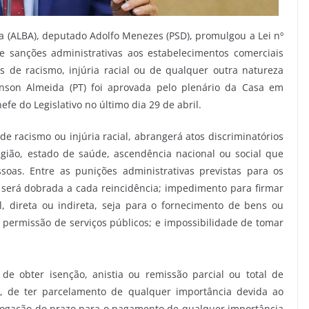
a (ALBA), deputado Adolfo Menezes (PSD), promulgou a Lei nº
e sanções administrativas aos estabelecimentos comerciais
s de racismo, injúria racial ou de qualquer outra natureza
inson Almeida (PT) foi aprovada pelo plenário da Casa em
e do Legislativo no último dia 29 de abril.
 de racismo ou injúria racial, abrangerá atos discriminatórios
ligião, estado de saúde, ascendência nacional ou social que
soas. Entre as punições administrativas previstas para os
 será dobrada a cada reincidência; impedimento para firmar
, direta ou indireta, seja para o fornecimento de bens ou
u permissão de serviços públicos; e impossibilidade de tomar
 obter isenção, anistia ou remissão parcial ou total de
al, de ter parcelamento de qualquer importância devida ao
rrogação do prazo para o pagamento de qualquer importância