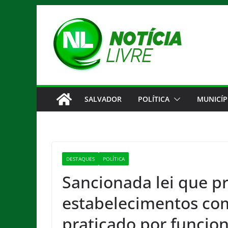
Pular
para
o
conteúdo
SALVADOR
POLÍTICA
MUNICÍP
DESTAQUES
POLÍTICA
Sancionada lei que p
estabelecimentos co
praticado por funcion