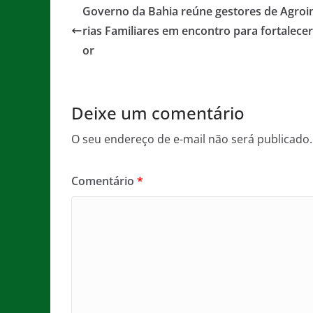
e
er
l
s
a
Governo da Bahia reúne gestores de Agroi
b
A
g
rias Familiares em encontro para fortalecer
o
p
e
or
o
p
k
Deixe um comentário
O seu endereço de e-mail não será publicado.
Comentário
*