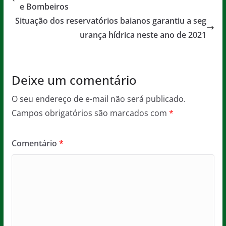
b
A
g
e Bombeiros
o
p
e
Situação dos reservatórios baianos garantiu a seg
o
p
urança hídrica neste ano de 2021
k
Deixe um comentário
O seu endereço de e-mail não será publicado.
Campos obrigatórios são marcados com
*
Comentário
*