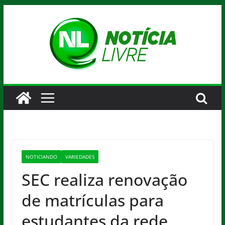
Pular
para
o
conteúdo
NOTICIANDO
VARIEDADES
SEC realiza renovação
de matrículas para
estudantes da rede