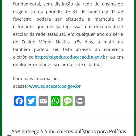
Fundamental, sem distinção da rede de ensino de
origem. Já no período de 31 de janeiro e 1º de
fevereiro, poderá ser efetuada a matrícula do
estudante que deseja ingressar em uma unidade
escolar da rede estadual, em qualquer ano ou série
do Ensino Médio. Nestes três dias, a matrícula
também poderá ser feita através do endereço
eletrônico
https://sigeduc.educacao.ba.gov.br
, ou em
qualquer unidade escolar da rede estadual.
Para mais informações,
acesse:
www.educacao.ba.gov.br
F
T
E
W
M
Pr
a
w
m
h
e
in
c
itt
ai
at
ss
t
e
er
l
s
a
SSP entrega 5,5 mil coletes balísticos para Polícias