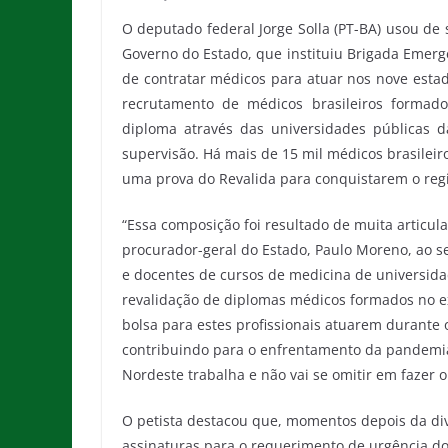
O deputado federal Jorge Solla (PT-BA) usou de
Governo do Estado, que instituiu Brigada Emerg
de contratar médicos para atuar nos nove esta
recrutamento de médicos brasileiros formad
diploma através das universidades públicas 
supervisão. Há mais de 15 mil médicos brasilei
uma prova do Revalida para conquistarem o regis
“Essa composição foi resultado de muita articul
procurador-geral do Estado, Paulo Moreno, ao sec
e docentes de cursos de medicina de universida
revalidação de diplomas médicos formados no e
bolsa para estes profissionais atuarem durante 
contribuindo para o enfrentamento da pandemia”
Nordeste trabalha e não vai se omitir em fazer o
O petista destacou que, momentos depois da di
assinaturas para o requerimento de urgência do 