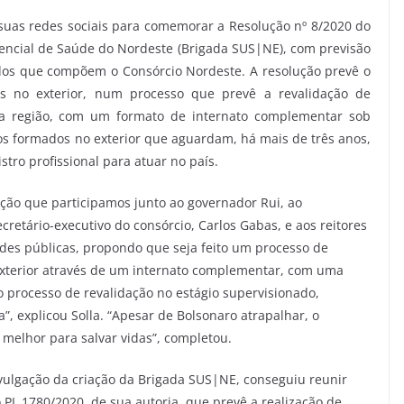
 suas redes sociais para comemorar a Resolução nº 8/2020 do
encial de Saúde do Nordeste (Brigada SUS|NE), com previsão
dos que compõem o Consórcio Nordeste. A resolução prevê o
os no exterior, num processo que prevê a revalidação de
da região, com um formato de internato complementar sob
ros formados no exterior que aguardam, há mais de três anos,
tro profissional para atuar no país.
ação que participamos junto ao governador Rui, ao
retário-executivo do consórcio, Carlos Gabas, e aos reitores
des públicas, propondo que seja feito um processo de
xterior através de um internato complementar, com uma
o processo de revalidação no estágio supervisionado,
, explicou Solla. “Apesar de Bolsonaro atrapalhar, o
 melhor para salvar vidas”, completou.
vulgação da criação da Brigada SUS|NE, conseguiu reunir
PL 1780/2020, de sua autoria, que prevê a realização de