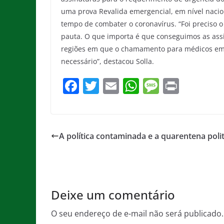
uma prova Revalida emergencial, em nível nacio
tempo de combater o coronavírus. “Foi preciso 
pauta. O que importa é que conseguimos as assi
regiões em que o chamamento para médicos em 
necessário”, destacou Solla.
F
T
E
W
M
Pr
a
w
m
h
e
in
c
itt
ai
at
ss
t
e
er
l
s
a
A política contaminada e a quarentena poli
b
A
g
o
p
e
o
p
Deixe um comentário
k
O seu endereço de e-mail não será publicado.