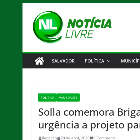
Pular
para
o
conteúdo
SALVADOR
POLÍTICA
MUNICÍP
POLÍTICA
VARIEDADES
Solla comemora Brig
urgência a projeto p
Redação
29 de abril, 2020
0 Comments