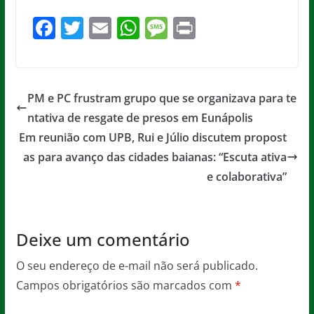
F
T
E
W
M
Pr
a
w
m
h
e
in
c
itt
ai
at
ss
t
e
er
l
s
a
PM e PC frustram grupo que se organizava para te
b
A
g
ntativa de resgate de presos em Eunápolis
o
p
e
Em reunião com UPB, Rui e Júlio discutem propost
o
p
as para avanço das cidades baianas: “Escuta ativa
e colaborativa”
k
Deixe um comentário
O seu endereço de e-mail não será publicado.
Campos obrigatórios são marcados com
*