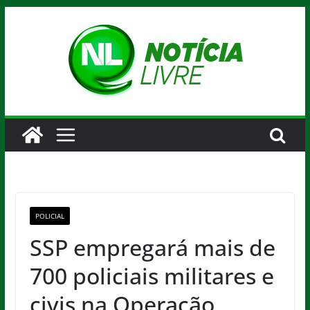
Pular
para
o
conteúdo
POLICIAL
SSP empregará mais de
700 policiais militares e
civis na Operação