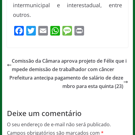
intermunicipal e interestadual, entre
outros.
F
T
E
W
M
Pr
a
w
m
h
e
in
c
itt
ai
at
ss
t
e
er
l
s
a
Comissão da Câmara aprova projeto de Félix que i
b
A
g
mpede demissão de trabalhador com câncer
o
p
e
Prefeitura antecipa pagamento de salário de deze
o
p
mbro para esta quinta (23)
k
Deixe um comentário
O seu endereço de e-mail não será publicado.
Campos obrigatórios são marcados com
*