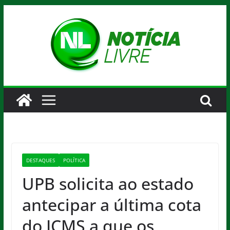
Pular
para
o
conteúdo
DESTAQUES
POLÍTICA
UPB solicita ao estado
antecipar a última cota
do ICMS a que os