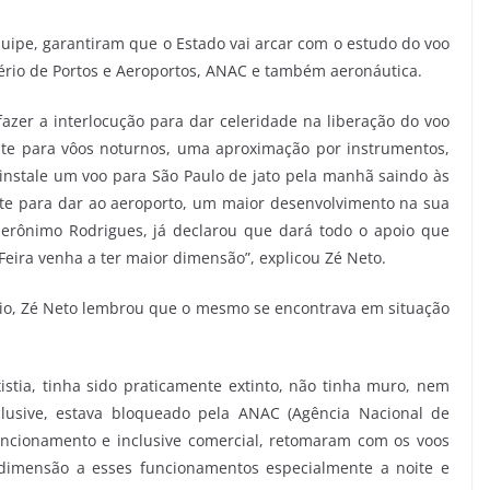
equipe, garantiram que o Estado vai arcar com o estudo do voo
ério de Portos e Aeroportos, ANAC e também aeronáutica.
azer a interlocução para dar celeridade na liberação do voo
nte para vôos noturnos, uma aproximação por instrumentos,
 instale um voo para São Paulo de jato pela manhã saindo às
te para dar ao aeroporto, um maior desenvolvimento na sua
erônimo Rodrigues, já declarou que dará todo o apoio que
Feira venha a ter maior dimensão”, explicou Zé Neto.
pio, Zé Neto lembrou que o mesmo se encontrava em situação
stia, tinha sido praticamente extinto, não tinha muro, nem
nclusive, estava bloqueado pela ANAC (Agência Nacional de
uncionamento e inclusive comercial, retomaram com os voos
dimensão a esses funcionamentos especialmente a noite e