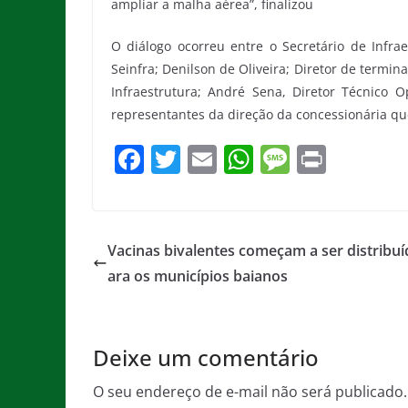
ampliar a malha aérea”, finalizou
O diálogo ocorreu entre o Secretário de Infrae
Seinfra; Denilson de Oliveira; Diretor de termin
Infraestrutura; André Sena, Diretor Técnico O
representantes da direção da concessionária qu
F
T
E
W
M
Pr
a
w
m
h
e
in
c
itt
ai
at
ss
t
e
er
l
s
a
Vacinas bivalentes começam a ser distribuí
b
A
g
ara os municípios baianos
o
p
e
o
p
Deixe um comentário
k
O seu endereço de e-mail não será publicado.