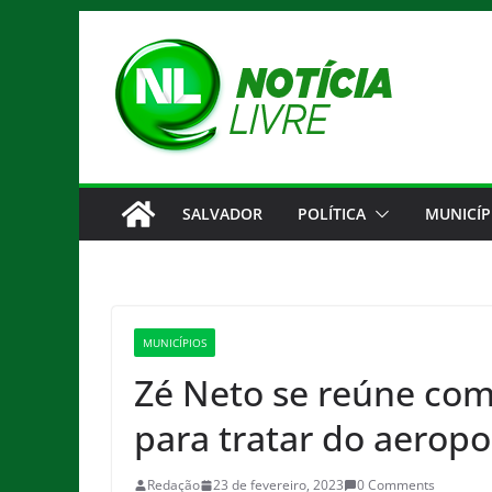
Pular
para
o
conteúdo
SALVADOR
POLÍTICA
MUNICÍP
MUNICÍPIOS
Zé Neto se reúne com
para tratar do aeropo
Redação
23 de fevereiro, 2023
0 Comments