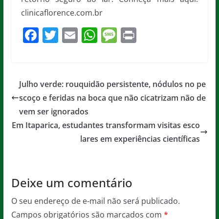
clinicaflorence.com.br
F
T
E
W
M
Pr
a
w
m
h
e
in
c
itt
ai
at
ss
t
e
er
l
s
a
Julho verde: rouquidão persistente, nódulos no pe
b
A
g
scoço e feridas na boca que não cicatrizam não de
o
p
e
vem ser ignorados
o
p
Em Itaparica, estudantes transformam visitas esco
lares em experiências científicas
k
Deixe um comentário
O seu endereço de e-mail não será publicado.
Campos obrigatórios são marcados com
*