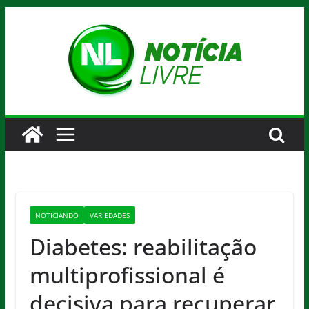
Pular
para
o
conteúdo
NOTICIANDO
VARIEDADES
Diabetes: reabilitação
multiprofissional é
decisiva para recuperar