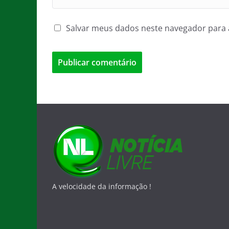
Salvar meus dados neste navegador para 
A velocidade da informação !