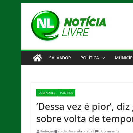
Pular
para
o
conteúdo
SALVADOR
POLÍTICA
MUNICÍP
DESTAQUES
POLÍTICA
‘Dessa vez é pior’, di
sobre volta de tempo
Redação
25 de dezembro, 2021
0 Comments