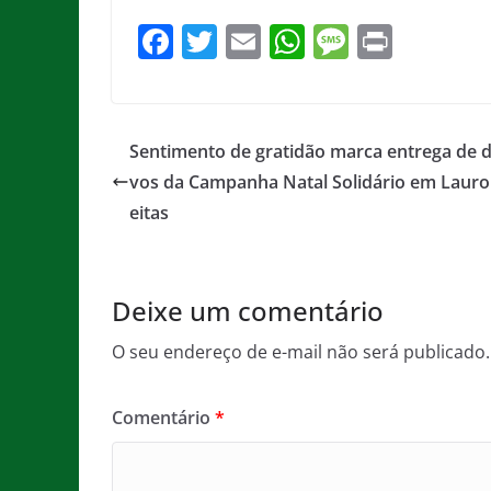
F
T
E
W
M
Pr
a
w
m
h
e
in
c
itt
ai
at
ss
t
e
er
l
s
a
Sentimento de gratidão marca entrega de d
b
A
g
vos da Campanha Natal Solidário em Lauro
o
p
e
eitas
o
p
k
Deixe um comentário
O seu endereço de e-mail não será publicado.
Comentário
*