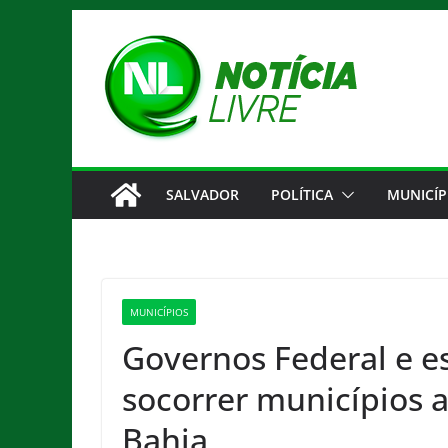
Pular
para
o
conteúdo
SALVADOR
POLÍTICA
MUNICÍP
MUNICÍPIOS
Governos Federal e e
socorrer municípios a
Bahia