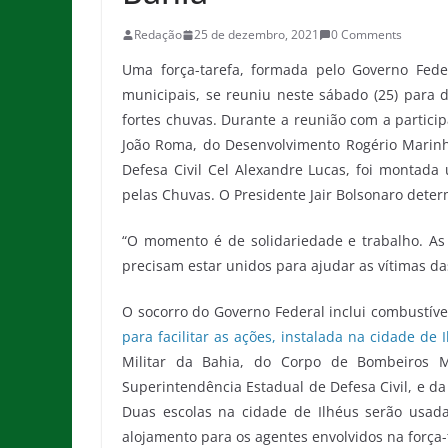
Redação
25 de dezembro, 2021
0 Comments
Uma força-tarefa, formada pelo Governo Feder
municipais, se reuniu neste sábado (25) para d
fortes chuvas. Durante a reunião com a partici
João Roma, do Desenvolvimento Rogério Marinh
Defesa Civil Cel Alexandre Lucas, foi montada
pelas Chuvas. O Presidente Jair Bolsonaro dete
“O momento é de solidariedade e trabalho. As 
precisam estar unidos para ajudar as vítimas da
O socorro do Governo Federal inclui combustíve
para facilitar as ações, instalada na cidade de 
Militar da Bahia, do Corpo de Bombeiros Mi
Superintendência Estadual de Defesa Civil, e da
Duas escolas na cidade de Ilhéus serão usad
alojamento para os agentes envolvidos na força-t