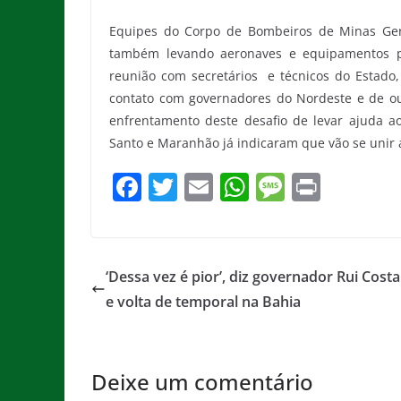
Equipes do Corpo de Bombeiros de Minas Ger
também levando aeronaves e equipamentos pa
reunião com secretários e técnicos do Estado,
contato com governadores do Nordeste e de out
enfrentamento deste desafio de levar ajuda a
Santo e Maranhão já indicaram que vão se unir 
F
T
E
W
M
Pr
a
w
m
h
e
in
c
itt
ai
at
ss
t
e
er
l
s
a
‘Dessa vez é pior’, diz governador Rui Cost
b
A
g
e volta de temporal na Bahia
o
p
e
o
p
Deixe um comentário
k