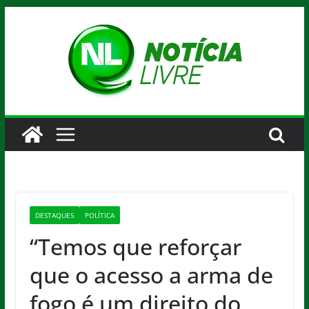
Pular
para
o
conteúdo
DESTAQUES
POLÍTICA
“Temos que reforçar
que o acesso a arma de
fogo é um direito do