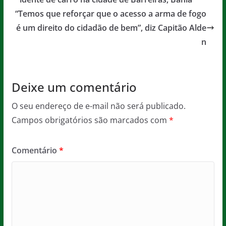
o
p
e
“Temos que reforçar que o acesso a arma de fogo
o
p
é um direito do cidadão de bem”, diz Capitão Alde
n
k
Deixe um comentário
O seu endereço de e-mail não será publicado.
Campos obrigatórios são marcados com
*
Comentário
*