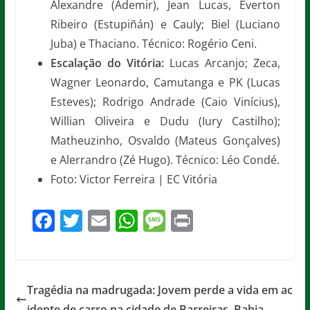
Alexandre (Ademir), Jean Lucas, Everton
Ribeiro (Estupiñán) e Cauly; Biel (Luciano
Juba) e Thaciano. Técnico: Rogério Ceni.
Escalação do Vitória:
Lucas Arcanjo; Zeca,
Wagner Leonardo, Camutanga e PK (Lucas
Esteves); Rodrigo Andrade (Caio Vinícius),
Willian Oliveira e Dudu (Iury Castilho);
Matheuzinho, Osvaldo (Mateus Gonçalves)
e Alerrandro (Zé Hugo). Técnico: Léo Condé.
Foto: Victor Ferreira | EC Vitória
F
T
E
W
M
Pr
a
w
m
h
e
in
c
itt
ai
at
ss
t
e
er
l
s
a
Tragédia na madrugada: Jovem perde a vida em ac
b
A
g
idente de carro na cidade de Barreiras, Bahia