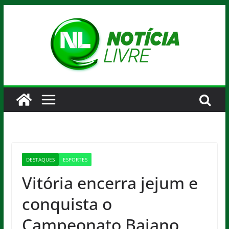
Pular
para
o
conteúdo
DESTAQUES
ESPORTES
Vitória encerra jejum e
conquista o
Campeonato Baiano